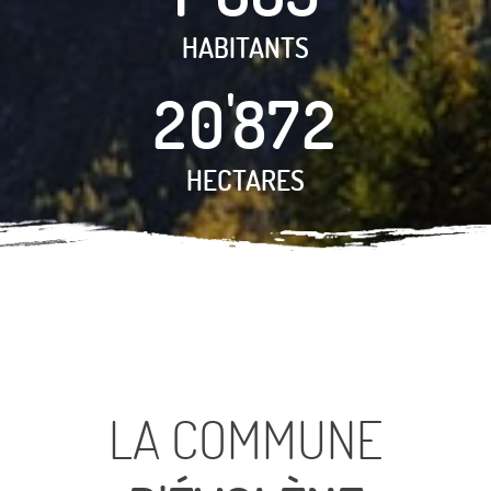
3
HABITANTS
2
7
2
0
9
1
6
HECTARES
LA COMMUNE