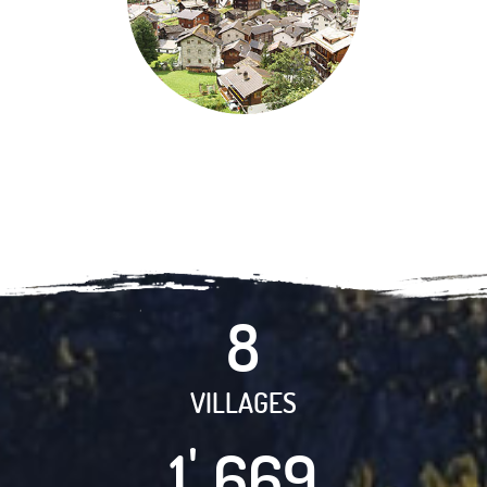
8
VILLAGES
4
1
6
7