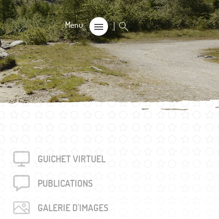
CALE
on
s 60+
GUICHET VIRTUEL
 trouvés
unalière dégriffée commune
PUBLICA­TIONS
e
GALERIE D'IMAGES
locales