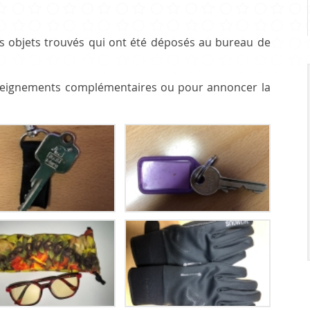
Infrastr
PRATIQUE
es objets trouvés qui ont été déposés au bureau de
nseignements complémentaires ou pour annoncer la
Guichet virtuel
Annuaire communal
Energie
Cartographie / SIT
Gestion des déchets
Liste de liens