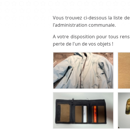
CULTURE ET PATRIMOINE
Vous trouvez ci-dessous la liste d
l'administration communale.
A votre disposition pour tous re
Patrimoine
perte de l'un de vos objets !
Office du tourisme
Manifestations
Paroisse