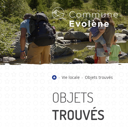
LA COMMUNE D'EVOLÈNE
Vie locale
Objets trouvés
>
>
Bienvenue
Présentation
OBJETS
Villages
Galerie d'images
TROUVÉS
Actualités
Historique