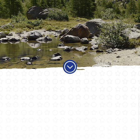
ADMINISTRATION
VIE LO
Autorités
Educati
Services communaux
Activité
Finances et fiscalité
Objets
Votations et élections
Carte jo
Publications
Economi
Sociétés 