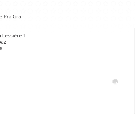
Infrastr
e Pra Gra
PRATIQUE
a Lessière 1
baz
Guichet virtuel
e
Annuaire communal
Energie
Cartographie / SIT
Gestion des déchets
Liste de liens