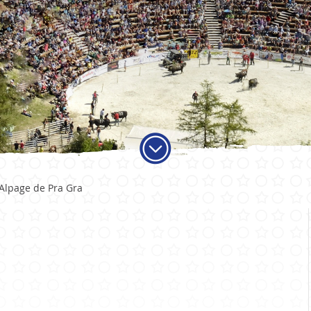
ADMINISTRATION
VIE LO
Alpage de Pra Gra
Autorités
Educati
Services communaux
Activité
Finances et fiscalité
Objets t
Votations et élections
Carte jo
Publications
Economi
Sociétés 