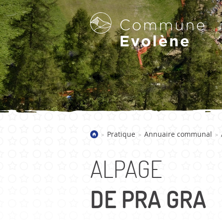
LA COMMUNE D'EVOLÈNE
Pratique
Annuaire communal
>
>
>
Bienvenue
Présentation
ALPAGE
Villages
Galerie d'images
DE PRA GRA
Actualités
Historique