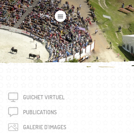
CALE
on
s 60+
GUICHET VIRTUEL
rouvés
unalière dégriffée commune
PUBLICA­TIONS
e
GALERIE D'IMAGES
locales