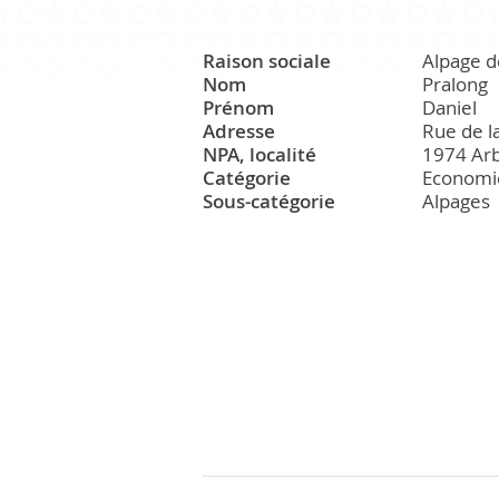
Raison sociale
Alpage d
CULTURE ET PATRIMOINE
Nom
Pralong
Prénom
Daniel
Adresse
Rue de l
NPA, localité
1974 Ar
Patrimoine
Catégorie
Economi
Office du tourisme
Sous-catégorie
Alpages
Manifestations
Paroisse