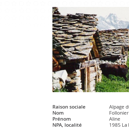
CULTURE ET PATRIMOINE
Patrimoine
Office du tourisme
Manifestations
Paroisse
Raison sociale
Alpage d
Nom
Follonier
Prénom
Aline
NPA, localité
1985 La 