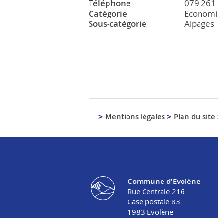
Téléphone
079 261 
Catégorie
Economi
Sous-catégorie
Alpages
Mentions légales
Plan du site
Commune d'Evolène
Rue Centrale 216
Case postale 83
1983
Evolène