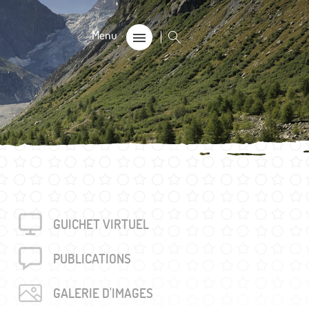
CALE
on
s 60+
GUICHET VIRTUEL
rouvés
unalière dégriffée commune
PUBLICA­TIONS
e
GALERIE D'IMAGES
locales