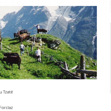
Infrastr
PRATIQUE
Guichet virtuel
Annuaire communal
Energie
Cartographie / SIT
Gestion des déchets
Liste de liens
u Tzaté
Forclaz