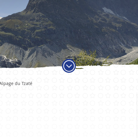
ADMINISTRATION
VIE LO
Alpage du Tzaté
Autorités
Educati
Services communaux
Activité
Finances et fiscalité
Objets t
Votations et élections
Carte jo
Publications
Economi
Sociétés 