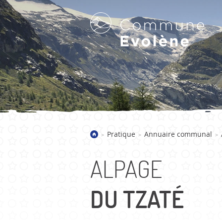
LA COMMUNE D'EVOLÈNE
Pratique
Annuaire communal
>
>
>
Bienvenue
Présentation
ALPAGE
Villages
Galerie d'images
DU TZATÉ
Actualités
Historique