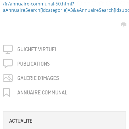
/fr/annuaire-communal-50.html?
aAnnuaireSearch[idcategorie]=3&aAnnuaireSearch[idsubc
GUICHET VIRTUEL
PUBLICA­TIONS
GALERIE D'IMAGES
ANNUAIRE COMMUNAL
ACTUALITÉ