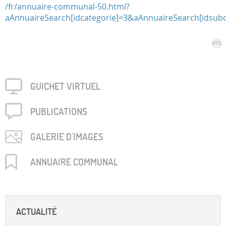
/fr/annuaire-communal-50.html?
aAnnuaireSearch[idcategorie]=3&aAnnuaireSearch[idsubc
GUICHET VIRTUEL
PUBLICA­TIONS
GALERIE D'IMAGES
ANNUAIRE COMMUNAL
ACTUALITÉ