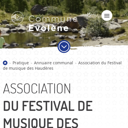
Pratique
Annuaire communal
Association du Festival
>
>
>
de musique des Haudères
ASSOCIATION
DU FESTIVAL DE
MUSIQUE DES