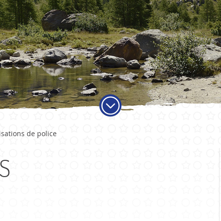
ADMINISTRATION
VIE LO
isations de police
Autorités
Educati
Services communaux
Activité
S
Finances et fiscalité
Objets t
Votations et élections
Carte jo
Publications
Economi
Sociétés 