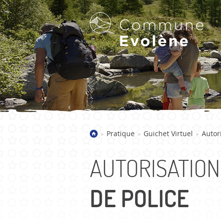
LA COMMUNE D'EVOLÈNE
Pratique
Guichet Virtuel
Autor
>
>
>
Bienvenue
Présentation
AUTORISATION
Villages
Galerie d'images
DE POLICE
Actualités
Historique