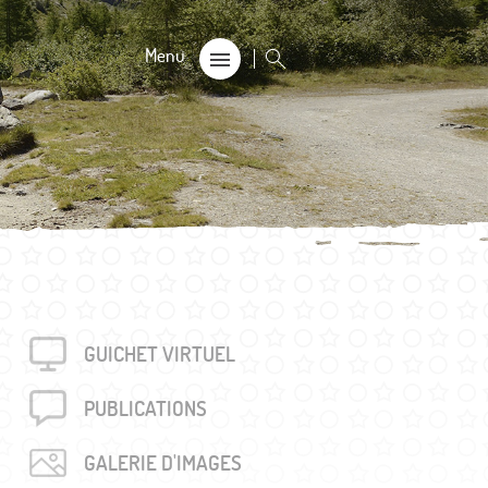
CALE
on
s 60+
GUICHET VIRTUEL
rouvés
unalière dégriffée commune
PUBLICA­TIONS
e
GALERIE D'IMAGES
locales