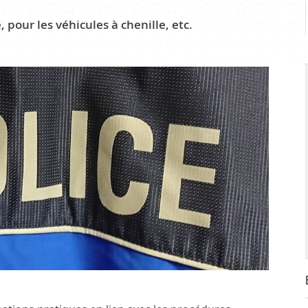
Infrastr
 pour les véhicules à chenille, etc.
PRATIQUE
Guichet virtuel
Annuaire communal
Energie
Cartographie / SIT
Gestion des déchets
Liste de liens