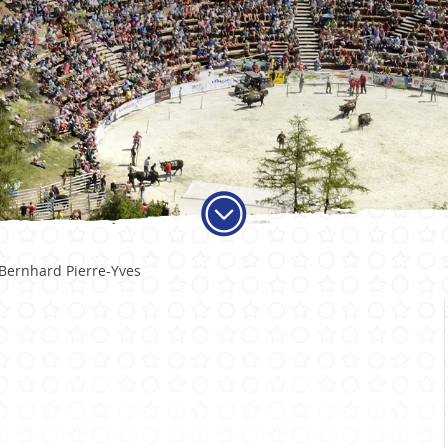
ADMINISTRATION
VIE LO
Bernhard Pierre-Yves
Autorités
Educati
Services communaux
Activité
Finances et fiscalité
Objets t
Votations et élections
Carte jo
Publications
Economi
Sociétés 