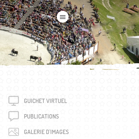
CALE
on
s 60+
GUICHET VIRTUEL
rouvés
unalière dégriffée commune
PUBLICA­TIONS
e
GALERIE D'IMAGES
locales