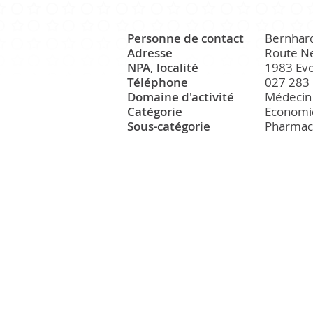
Personne de contact
Bernhard
CULTURE ET PATRIMOINE
Adresse
Route N
NPA, localité
1983 Ev
Téléphone
027 283 
Domaine d'activité
Médecin
Patrimoine
Catégorie
Economi
Office du tourisme
Sous-catégorie
Pharmac
Manifestations
Paroisse