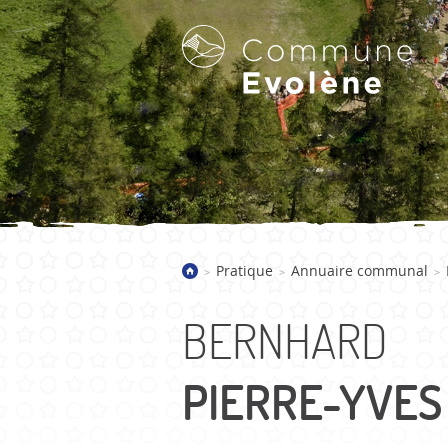
LA COMMUNE D'EVOLÈNE
Pratique
Annuaire communal
>
>
>
Bienvenue
Présentation
BERNHARD
Villages
Galerie d'images
PIERRE-YVES
Actualités
Historique