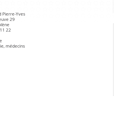
Infrastr
 Pierre-Yves
PRATIQUE
euve 29
olène
11 22
Guichet virtuel
e
Annuaire communal
ie, médecins
Energie
Cartographie / SIT
Gestion des déchets
Liste de liens