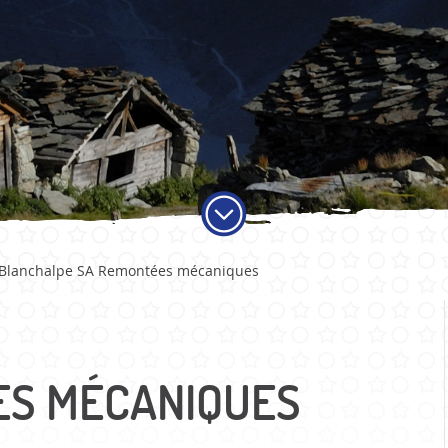
ADMINISTRATION
VIE LO
Blanchalpe SA Remontées mécaniques
Autorités
Educati
Services communaux
Activité
Finances et fiscalité
Objets t
Votations et élections
Carte jo
ES MÉCANIQUES
Publications
Economi
Sociétés 