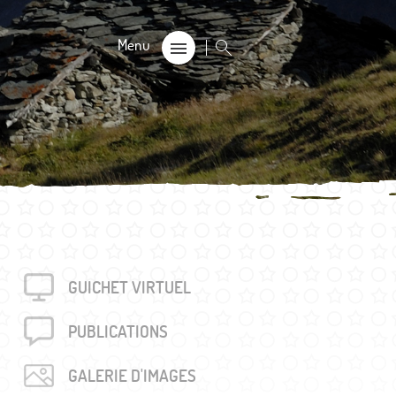
CALE
on
s 60+
GUICHET VIRTUEL
rouvés
unalière dégriffée commune
PUBLICA­TIONS
e
GALERIE D'IMAGES
locales