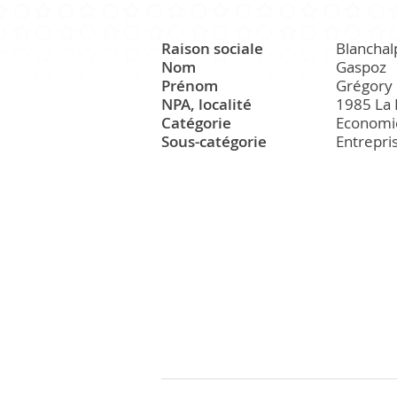
Raison sociale
Blancha
CULTURE ET PATRIMOINE
Nom
Gaspoz
Prénom
Grégory
NPA, localité
1985 La 
Catégorie
Economi
Patrimoine
Sous-catégorie
Entrepri
Office du tourisme
Manifestations
Paroisse