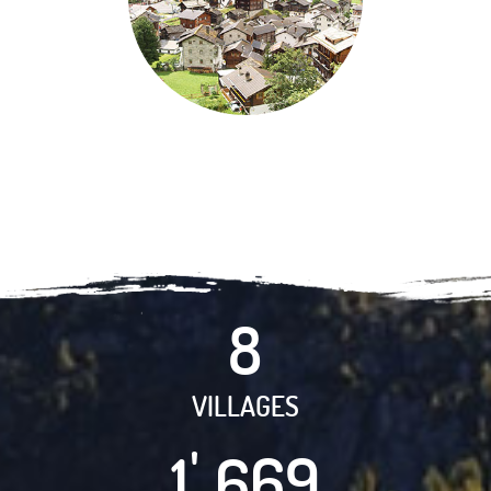
8
VILLAGES
1
6
7
4