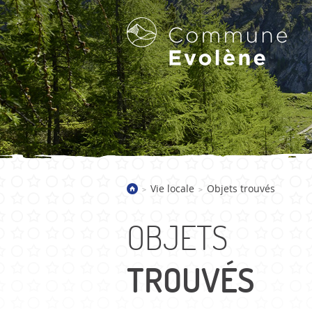
LA COMMUNE D'EVOLÈNE
Vie locale
Objets trouvés
>
>
Bienvenue
Présentation
OBJETS
Villages
Galerie d'images
TROUVÉS
Actualités
Historique