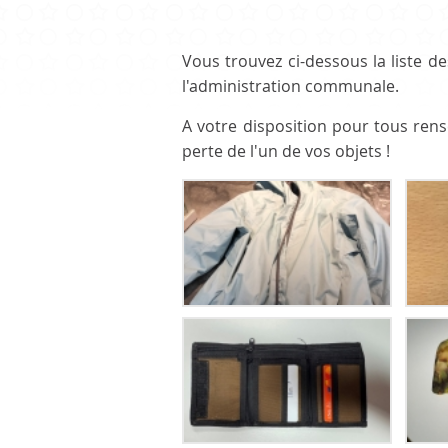
CULTURE ET PATRIMOINE
Vous trouvez ci-dessous la liste d
l'administration communale.
A votre disposition pour tous re
Patrimoine
perte de l'un de vos objets !
Office du tourisme
Manifestations
Paroisse