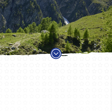
ADMINISTRATION
VIE LO
Autorités
Educati
Services communaux
Activité
Finances et fiscalité
Objets
Votations et élections
Carte jo
Publications
Economi
Sociétés 