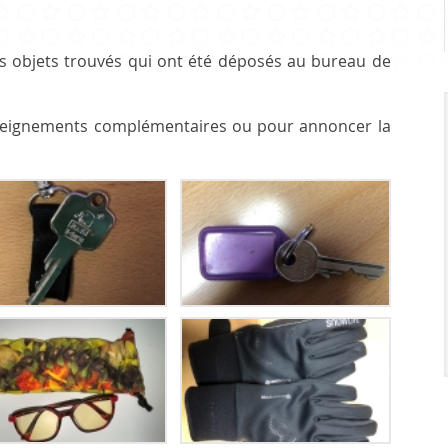
Infrastr
PRATIQUE
es objets trouvés qui ont été déposés au bureau de
nseignements complémentaires ou pour annoncer la
Guichet virtuel
Annuaire communal
Energie
Cartographie / SIT
Gestion des déchets
Liste de liens