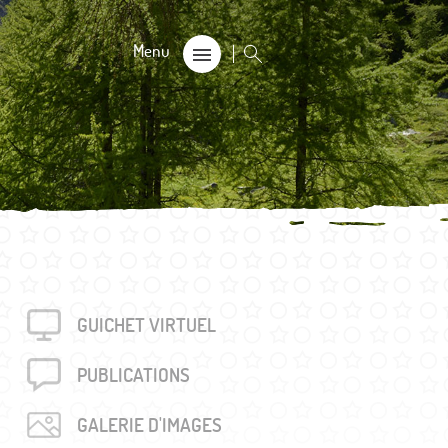
CALE
on
s 60+
GUICHET VIRTUEL
 trouvés
unalière dégriffée commune
PUBLICA­TIONS
e
GALERIE D'IMAGES
locales