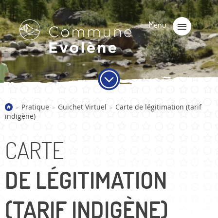
Pratique
Guichet Virtuel
Carte de légitimation (tarif
>
>
>
indigène)
CARTE
DE LÉGITIMATION
(TARIF INDIGÈNE)