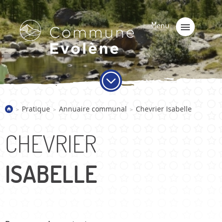
Pratique
Annuaire communal
Chevrier Isabelle
>
>
>
CHEVRIER
ISABELLE