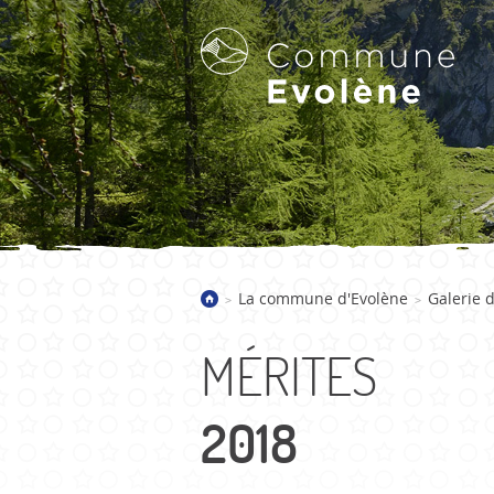
LA COMMUNE D'EVOLÈNE
La commune d'Evolène
Galerie 
>
>
Bienvenue
Présentation
MÉRITES
Villages
Galerie d'images
2018
Actualités
Historique