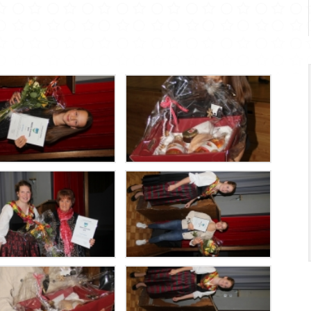
Infrastr
PRATIQUE
Guichet virtuel
Annuaire communal
Energie
Cartographie / SIT
Gestion des déchets
Liste de liens