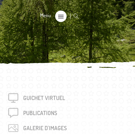
CALE
on
s 60+
GUICHET VIRTUEL
rouvés
unalière dégriffée commune
PUBLICA­TIONS
e
GALERIE D'IMAGES
locales