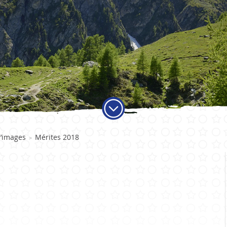
ADMINISTRATION
VIE LO
d’images
Mérites 2018
>
Autorités
Educati
Services communaux
Activité
Finances et fiscalité
Objets t
Votations et élections
Carte jo
Publications
Economi
Sociétés 