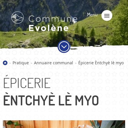
Pratique
Annuaire communal
Épicerie Èntchyè lè myo
>
>
>
ÉPICERIE
ÈNTCHYÈ LÈ MYO