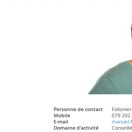
CULTURE ET PATRIMOINE
Patrimoine
Office du tourisme
Manifestations
Paroisse
Personne de contact
Follonie
Mobile
079 202 
E-mail
manuel.
Domaine d'activité
Conseil