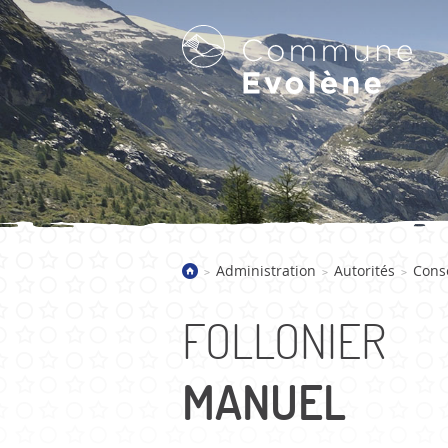
LA COMMUNE D'EVOLÈNE
Administration
Autorités
Cons
>
>
>
Bienvenue
Présentation
FOLLONIER
Villages
Galerie d'images
MANUEL
Actualités
Historique