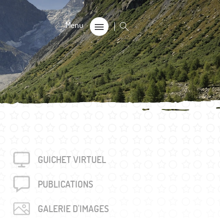
CALE
on
s 60+
GUICHET VIRTUEL
rouvés
unalière dégriffée commune
PUBLICA­TIONS
e
GALERIE D'IMAGES
locales