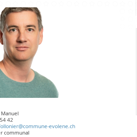
Infrastr
PRATIQUE
Guichet virtuel
Annuaire communal
Energie
Cartographie / SIT
Gestion des déchets
Liste de liens
r Manuel
54 42
follonier@commune-evolene.ch
ler communal