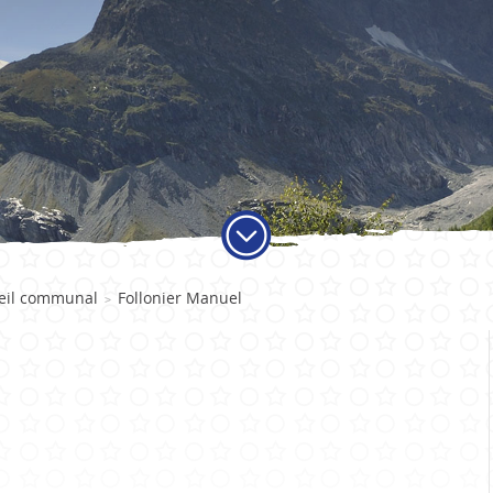
ADMINISTRATION
VIE LO
eil communal
Follonier Manuel
>
Autorités
Educati
Services communaux
Activité
Finances et fiscalité
Objets t
Votations et élections
Carte jo
Publications
Economi
Sociétés 