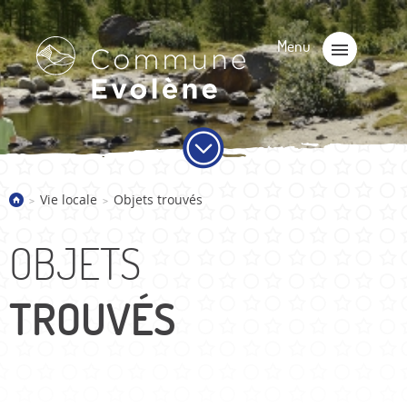
Vie locale
Objets trouvés
>
>
OBJETS
TROUVÉS