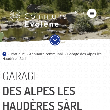
Pratique
Annuaire communal
Garage des Alpes les
>
>
>
Haudères Sàrl
GARAGE
DES ALPES LES
HAUDÈRES SÀRL