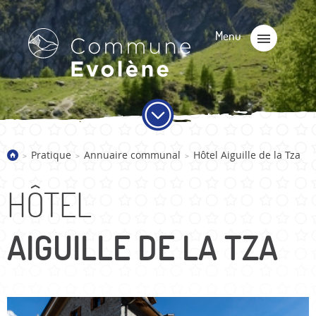
Pratique
Annuaire communal
Hôtel Aiguille de la Tza
>
>
>
HÔTEL
AIGUILLE DE LA TZA