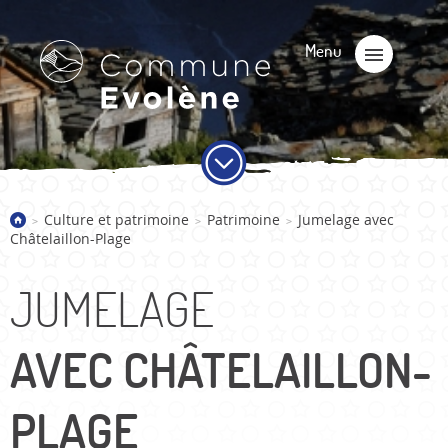
Culture et patrimoine
Patrimoine
Jumelage avec
>
>
>
Châtelaillon-Plage
JUMELAGE
AVEC CHÂTELAILLON-
PLAGE