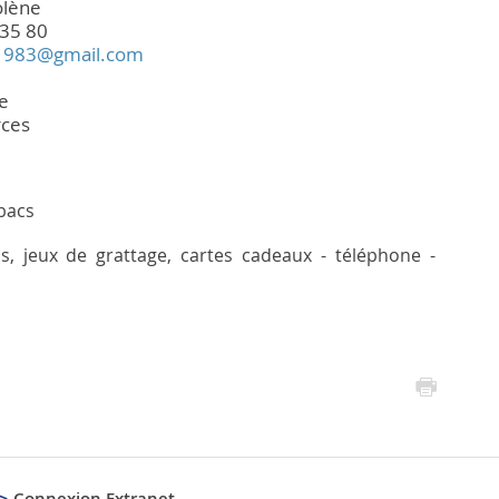
olène
35 80
1983@gmail.com
e
ces
bacs
s, jeux de grattage, cartes cadeaux - téléphone -
Connexion Extranet