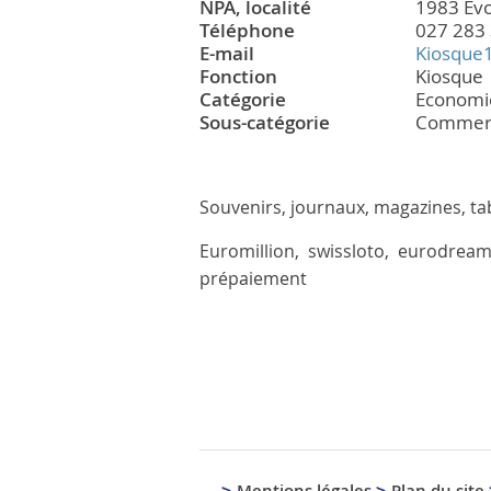
NPA, localité
1983 Ev
Téléphone
027 283 
E-mail
Kiosque
Fonction
Kiosque
Catégorie
Economi
Sous-catégorie
Commer
Souvenirs, journaux, magazines, ta
Euromillion, swissloto, eurodream
prépaiement
Mentions légales
Plan du site