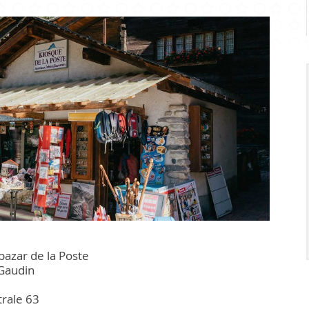
Infrastr
PRATIQUE
Guichet virtuel
Annuaire communal
Energie
Cartographie / SIT
Gestion des déchets
Liste de liens
bazar de la Poste
Gaudin
rale 63