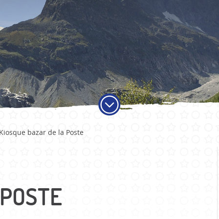
ADMINISTRATION
VIE LO
Kiosque bazar de la Poste
Autorités
Educati
Services communaux
Activité
Finances et fiscalité
Objets t
Votations et élections
Carte jo
 POSTE
Publications
Economi
Sociétés 