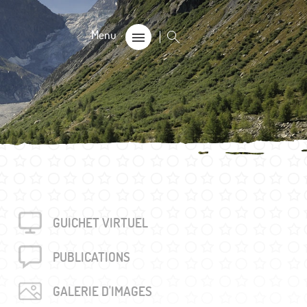
CALE
on
s 60+
GUICHET VIRTUEL
rouvés
unalière dégriffée commune
PUBLICA­TIONS
e
GALERIE D'IMAGES
locales