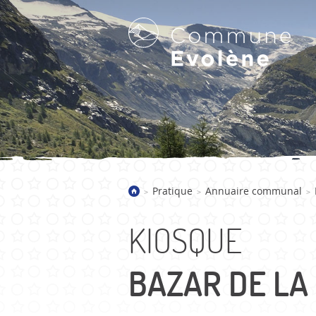
LA COMMUNE D'EVOLÈNE
Pratique
Annuaire communal
>
>
>
Bienvenue
Présentation
KIOSQUE
Villages
Galerie d'images
BAZAR DE LA
Actualités
Historique