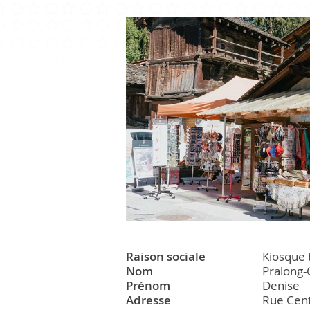
CULTURE ET PATRIMOINE
Patrimoine
Office du tourisme
Manifestations
Paroisse
Raison sociale
Kiosque 
Nom
Pralong-
Prénom
Denise
Adresse
Rue Cent