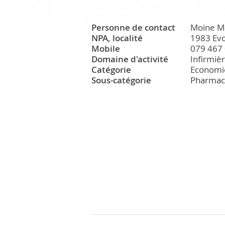
Personne de contact
Moine M
CULTURE ET PATRIMOINE
NPA, localité
1983 Ev
Mobile
079 467 
Domaine d'activité
Infirmiè
Catégorie
Economi
Patrimoine
Sous-catégorie
Pharmac
Office du tourisme
Manifestations
Paroisse