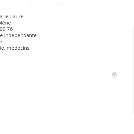
Infrastr
arie-Laure
PRATIQUE
olène
00 76
re indépendante
e
Guichet virtuel
ie, médecins
Annuaire communal
Energie
Cartographie / SIT
Gestion des déchets
Liste de liens