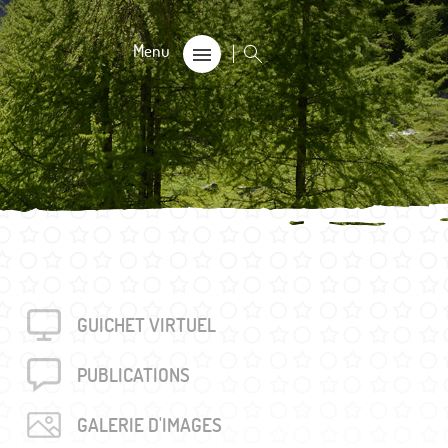
CALE
on
s 60+
GUICHET VIRTUEL
rouvés
unalière dégriffée commune
PUBLICA­TIONS
e
GALERIE D'IMAGES
locales