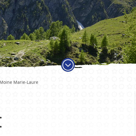
ADMINISTRATION
VIE LO
Moine Marie-Laure
Autorités
Educati
Services communaux
Activité
Finances et fiscalité
Objets t
Votations et élections
Carte jo
E
Publications
Economi
Sociétés 