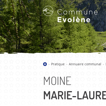
LA COMMUNE D'EVOLÈNE
Pratique
Annuaire communal
>
>
>
Bienvenue
Présentation
MOINE
Villages
Galerie d'images
MARIE-LAUR
Actualités
Historique