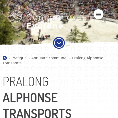
Pratique
Annuaire communal
Pralong Alphonse
>
>
>
Transports
PRALONG
ALPHONSE
TRANSPORTS