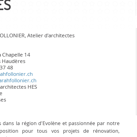
ES
Infrastr
PRATIQUE
LLONIER, Atelier d'architectes
Guichet virtuel
Annuaire communal
a Chapelle 14
Energie
s Haudères
37 48
Cartographie / SIT
ahfollonier.ch
Gestion des déchets
arahfollonier.ch
Liste de liens
'architectes HES
e
ses
s dans la région d'Evolène et passionnée par notre
sposition pour tous vos projets de rénovation,