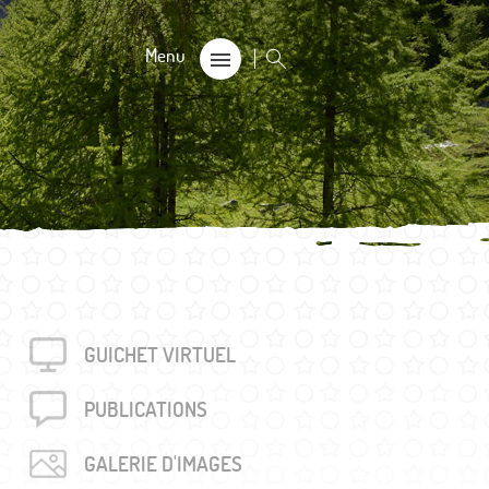
CALE
on
s 60+
GUICHET VIRTUEL
rouvés
unalière dégriffée commune
PUBLICA­TIONS
e
GALERIE D'IMAGES
locales