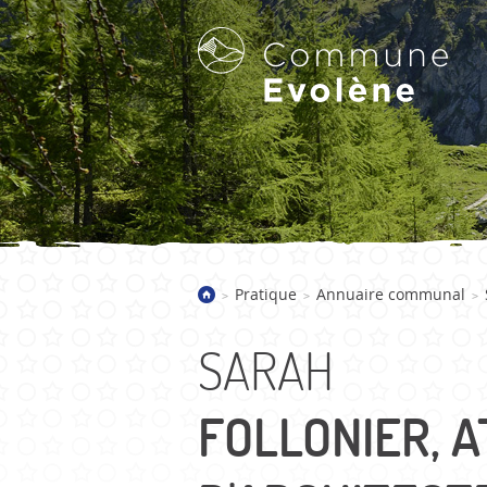
LA COMMUNE D'EVOLÈNE
Pratique
Annuaire communal
>
>
>
Bienvenue
Présentation
SARAH
Villages
Galerie d'images
FOLLONIER, A
Actualités
Historique