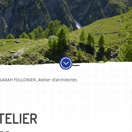
ADMINISTRATION
VIE LO
SARAH FOLLONIER, Atelier d'architectes
Autorités
Educati
Services communaux
Activité
Finances et fiscalité
Objets t
Votations et élections
Carte jo
TELIER
Publications
Economi
Sociétés 