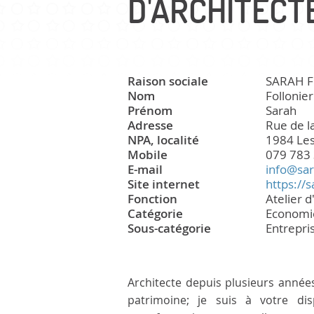
D'ARCHITECT
CULTURE ET PATRIMOINE
Raison sociale
SARAH FO
Nom
Follonier
Patrimoine
Prénom
Sarah
Office du tourisme
Adresse
Rue de l
Manifestations
NPA, localité
1984 Le
Mobile
079 783 
Paroisse
E-mail
info@sar
Site internet
https://s
Fonction
Atelier d
Catégorie
Economi
Sous-catégorie
Entrepri
Architecte depuis plusieurs année
patrimoine; je suis à votre di