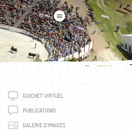
CALE
on
s 60+
GUICHET VIRTUEL
rouvés
unalière dégriffée commune
PUBLICA­TIONS
e
GALERIE D'IMAGES
locales