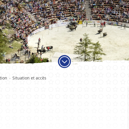
ADMINISTRATION
VIE LO
tion
Situation et accès
>
Autorités
Educati
Services communaux
Activité
Finances et fiscalité
Objets t
Votations et élections
Carte jo
Publications
Economi
Sociétés 