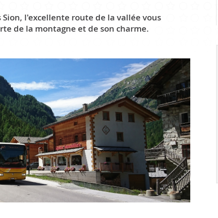
Infrastr
ion, l'excellente route de la vallée vous
rte de la montagne et de son charme.
PRATIQUE
Guichet virtuel
Annuaire communal
Energie
Cartographie / SIT
Gestion des déchets
Liste de liens