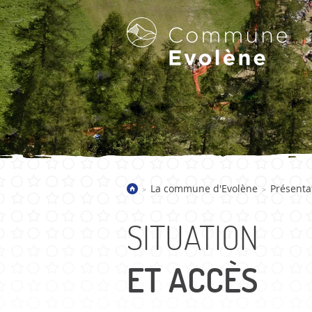
LA COMMUNE D'EVOLÈNE
La commune d'Evolène
Présenta
>
>
Bienvenue
Présentation
SITUATION
Villages
Galerie d'images
ET ACCÈS
Actualités
Historique