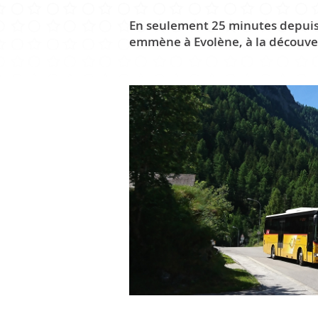
En seulement 25 minutes depuis S
emmène à Evolène, à la découve
CULTURE ET PATRIMOINE
Patrimoine
Office du tourisme
Manifestations
Paroisse