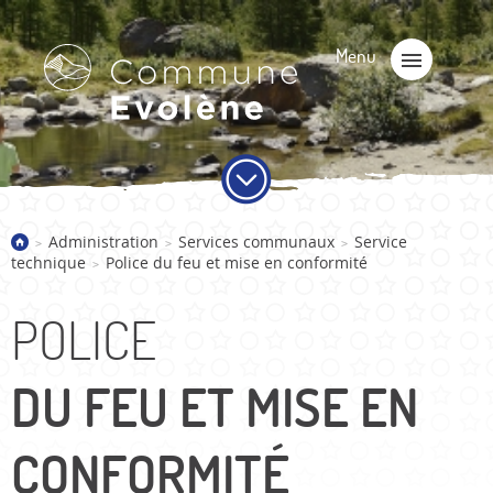
Administration
Services communaux
Service
>
>
>
technique
Police du feu et mise en conformité
>
POLICE
DU FEU ET MISE EN
CONFORMITÉ