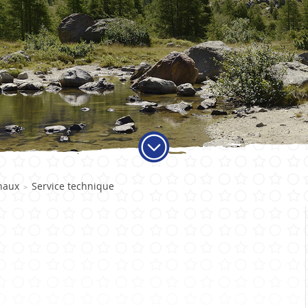
ADMINISTRATION
VIE LO
naux
Service technique
>
Autorités
Educati
Services communaux
Activité
Finances et fiscalité
Objets t
Votations et élections
Carte jo
Publications
Economi
Sociétés 