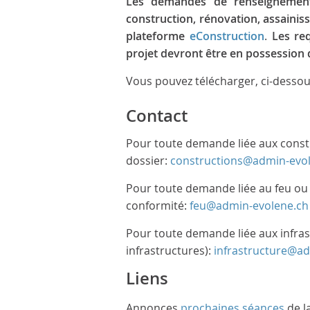
Les demandes de renseignement
construction, rénovation, assainis
plateforme
eConstruction
.
Les re
projet devront être en possession
Vous pouvez télécharger, ci-dessou
Contact
Pour toute demande liée aux constr
dossier:
constructions@admin-evo
Pour toute demande liée au feu ou 
conformité:
feu@admin-evolene.ch
Pour toute demande liée aux infras
infrastructures):
infrastructure@a
Liens
Annonces
prochaines séances
de l