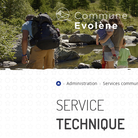
LA COMMUNE D'EVOLÈNE
Administration
Services commu
>
>
Bienvenue
Présentation
SERVICE
Villages
Galerie d'images
TECHNIQUE
Actualités
Historique