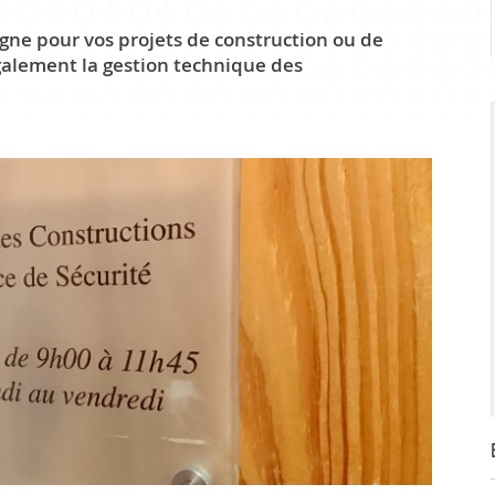
Infrastr
gne pour vos projets de construction ou de
également la gestion technique des
PRATIQUE
Guichet virtuel
Annuaire communal
Energie
Cartographie / SIT
Gestion des déchets
Liste de liens