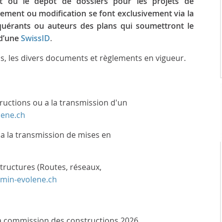
 ou le dépôt de dossiers pour les projets de
sement ou modification se font exclusivement via la
quérants ou auteurs des plans qui soumettront le
 d’une
SwissID
.
s, les divers documents et règlements en vigueur.
uctions ou a la transmission d'un
lene.ch
a la transmission de mises en
tructures (Routes, réseaux,
dmin-evolene.ch
a commission des constructions 2026