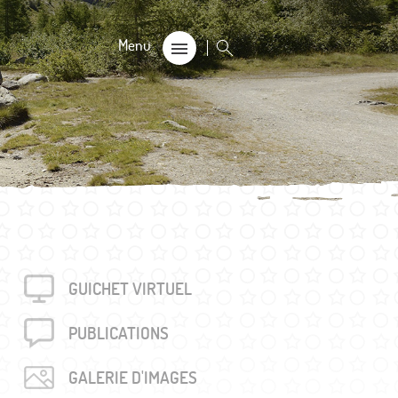
CALE
on
s 60+
GUICHET VIRTUEL
rouvés
unalière dégriffée commune
PUBLICA­TIONS
e
GALERIE D'IMAGES
locales