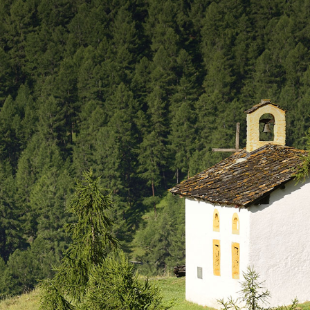
ADMINISTRATION
VIE LO
Autorités
Educati
Services communaux
Activité
Finances et fiscalité
Objets t
Votations et élections
Carte jo
Publications
Economi
Sociétés 