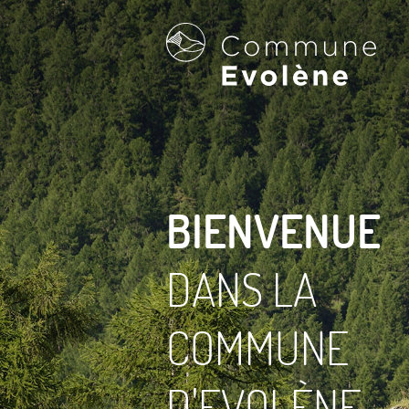
LA COMMUNE D'EVOLÈNE
BIENVENUE
Bienvenue
DANS LA
Présentation
Villages
COMMUNE
Galerie d'images
Actualités
D'EVOLÈNE
Historique