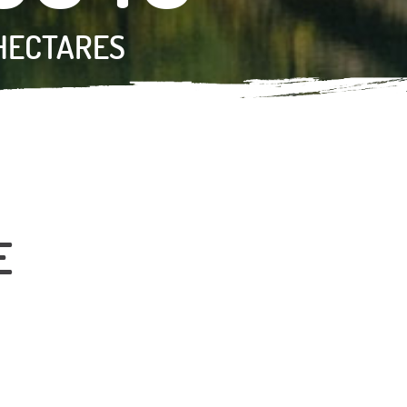
6
1
HECTARES
E