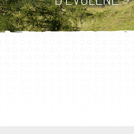
CULTURE ET PATRIMOINE
Patrimoine
Office du tourisme
Manifestations
Paroisse