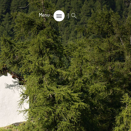
CALE
on
s 60+
rouvés
unalière dégriffée commune
e
locales