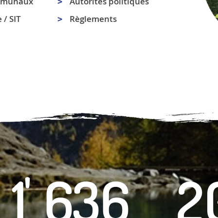
ommunaux
Autorités politiques
 / SIT
Règlements
9
1
6
7
2