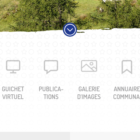
Infrastr
PRATIQUE
Guichet virtuel
Annuaire communal
Energie
Cartographie / SIT
Gestion des déchets
Liste de liens
GUICHET
PUBLICA­
GALERIE
ANNUAIR
VIRTUEL
TIONS
D'IMAGES
COMMUNA