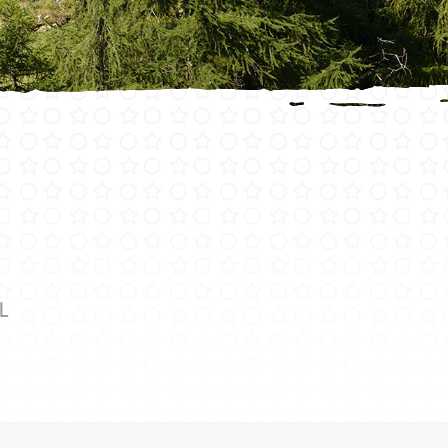
uctures
E
L