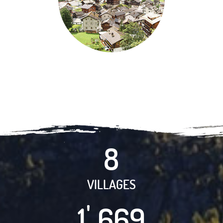
8
VILLAGES
1
6
7
4